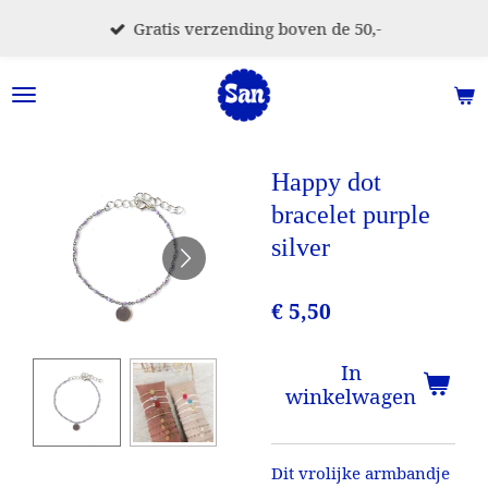
Ga
Gratis verzending boven de 50,-
direct
naar
de
hoofdinhoud
Happy dot
bracelet purple
silver
€ 5,50
In
winkelwagen
Dit vrolijke armbandje