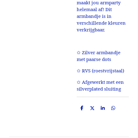
maakt jou armparty
helemaal af! Dit
armbandje is in
verschillende kleuren
verkrijgbaar.
✩ Zilver armbandje
met paarse dots
✩ RVS (roestvrijstaal)
✩ Afgewerkt met een
silverplated sluiting
D
D
S
D
e
e
h
e
l
e
a
l
e
l
r
e
n
e
n