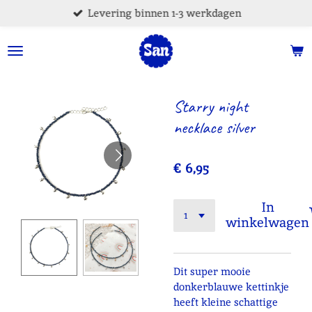
Levering binnen 1-3 werkdagen
Ga
direct
naar
de
hoofdinhoud
Starry night
necklace silver
€ 6,95
In
winkelwagen
Dit super mooie
donkerblauwe kettinkje
heeft kleine schattige