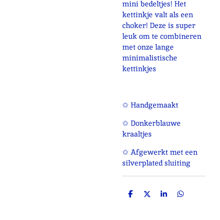
mini bedeltjes! Het
kettinkje valt als een
choker! Deze is super
leuk om te combineren
met onze lange
minimalistische
kettinkjes
✩ Handgemaakt
✩ Donkerblauwe
kraaltjes
✩ Afgewerkt met een
silverplated sluiting
D
D
S
D
e
e
h
e
l
e
a
l
e
l
r
e