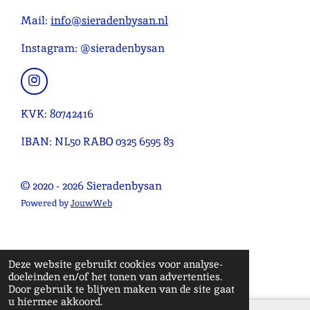
r
r
r
r
g
n
e
e
e
e
:
Mail:
info@sieradenbysan.nl
n
n
n
n
4
Instagram: @sieradenbysan
.
0
9
I
n
0
s
KVK: 80742416
9
t
0
a
IBAN: NL50 RABO 0325 6595 83
g
9
r
0
a
© 2020 - 2026 Sieradenbysan
9
m
0
Powered by
JouwWeb
9
0
9
Deze website gebruikt cookies voor analyse-
1
doeleinden en/of het tonen van advertenties.
s
Door gebruik te blijven maken van de site gaat
u hiermee akkoord.
t