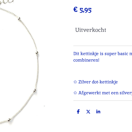
€ 5,95
Uitverkocht
Dit kettinkje is super basic
combineren!
✩ Zilver dot-kettinkje
✩ Afgewerkt met een silverp
D
D
S
e
e
h
l
e
a
e
l
r
n
e