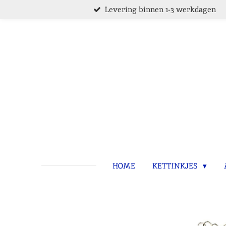
Levering binnen 1-3 werkdagen
Ga
direct
naar
de
hoofdinhoud
HOME
KETTINKJES