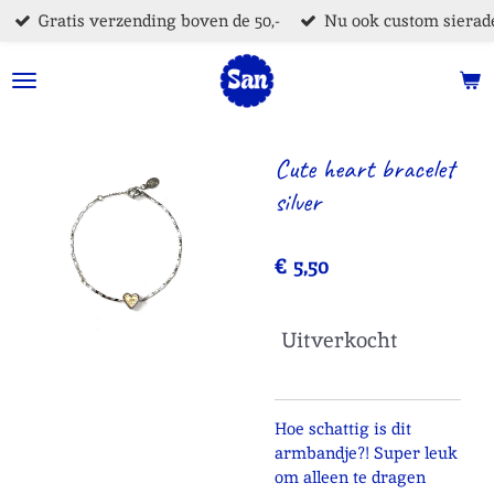
Gratis verzending boven de 50,-
Nu ook custom sierade
Ga
direct
naar
de
hoofdinhoud
Cute heart bracelet
silver
€ 5,50
Uitverkocht
Hoe schattig is dit
armbandje?! Super leuk
om alleen te dragen