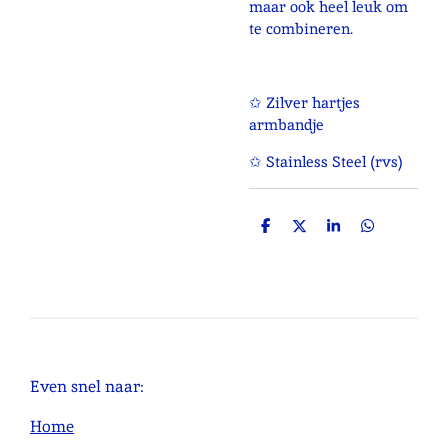
maar ook heel leuk om
te combineren.
✩ Zilver hartjes
armbandje
✩ Stainless Steel (rvs)
D
D
S
D
e
e
h
e
l
e
a
l
e
l
r
e
n
e
n
Even snel naar:
Home