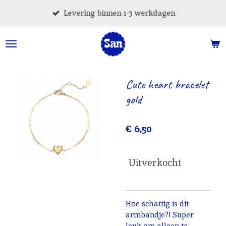
Ga
Levering binnen 1-3 werkdagen
direct
naar
de
hoofdinhoud
Cute heart bracelet
gold
€ 6,50
Uitverkocht
Hoe schattig is dit
armbandje?! Super
leuk om alleen te