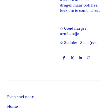
dragen maar ook heel
leuk om te combineren.
✩ Goud hartjes
armbandje
✩ Stainless Steel (rvs)
D
D
S
D
e
e
h
e
l
e
a
l
e
l
r
e
n
e
n
Even snel naar:
Home