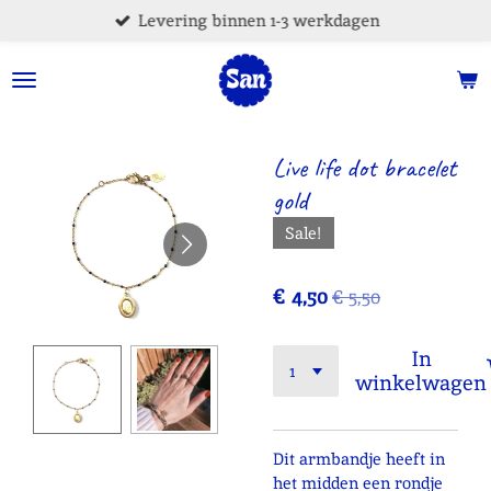
Levering binnen 1-3 werkdagen
Ga
direct
naar
de
hoofdinhoud
Live life dot bracelet
gold
Sale!
€ 4,50
€ 5,50
In
winkelwagen
Dit armbandje heeft in
het midden een rondje