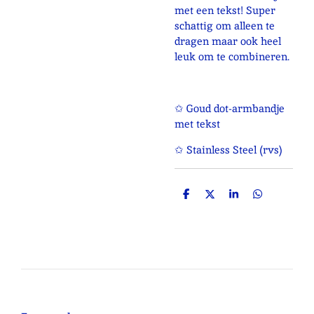
met een tekst! Super
schattig om alleen te
dragen maar ook heel
leuk om te combineren.
✩ Goud dot-armbandje
met tekst
✩ Stainless Steel (rvs)
D
D
S
D
e
e
h
e
l
e
a
l
e
l
r
e
n
e
n