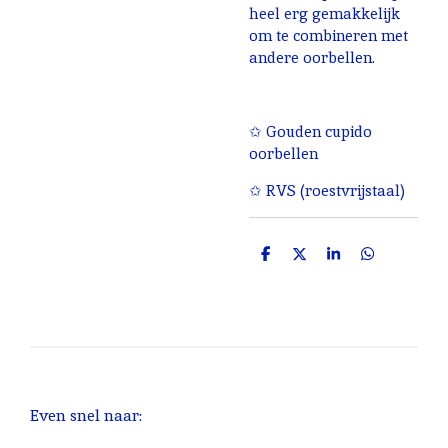
heel erg gemakkelijk
om te combineren met
andere oorbellen.
✩ Gouden cupido
oorbellen
✩ RVS (roestvrijstaal)
D
D
S
D
e
e
h
e
l
e
a
l
e
l
r
e
n
e
n
Even snel naar: