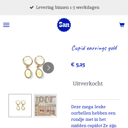
Ga
Levering binnen 1-3 werkdagen
direct
naar
de
hoofdinhoud
Cupid earrings gold
€ 5,25
Uitverkocht
Deze mega leuke
oorbellen hebben een
rondje met in het
midden cupido! Ze zijn