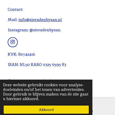
e
e
e
e
e
i
m
r
r
r
r
r
n
Contact:
e
r
r
r
r
g
n
e
e
e
e
:
Mail:
info@sieradenbysan.nl
n
n
n
n
4
Instagram: @sieradenbysan
.
0
9
I
n
0
s
KVK: 80742416
9
t
0
a
IBAN: NL50 RABO 0325 6595 83
g
9
r
0
a
© 2020 - 2026 Sieradenbysan
9
m
Deze website gebruikt cookies voor analyse-
0
Powered by
JouwWeb
doeleinden en/of het tonen van advertenties.
9
Door gebruik te blijven maken van de site gaat
u hiermee akkoord.
0
9
Akkoord
E-mailadres
Instagram
1