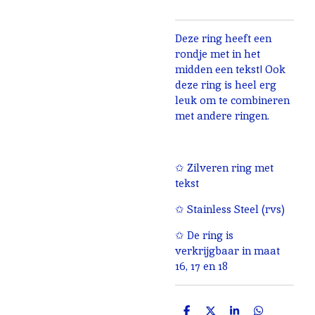
Deze ring heeft een
rondje met in het
midden een tekst! Ook
deze ring is heel erg
leuk om te combineren
met andere ringen.
✩ Zilveren ring met
tekst
✩ Stainless Steel (rvs)
✩ De ring is
verkrijgbaar in maat
16, 17 en 18
D
D
S
D