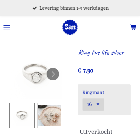
Ga
Levering binnen 1-3 werkdagen
direct
naar
de
hoofdinhoud
Ring live life silver
€ 7,50
Ringmaat
Uitverkocht