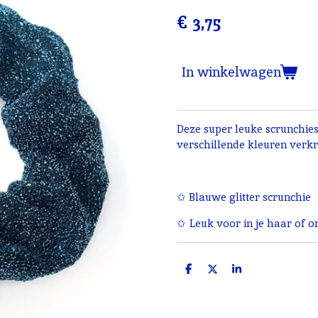
€ 3,75
In winkelwagen
Deze super leuke scrunchies 
verschillende kleuren verkr
✩ Blauwe glitter scrunchie
✩ Leuk voor in je haar of 
D
D
S
e
e
h
l
e
a
e
l
r
n
e