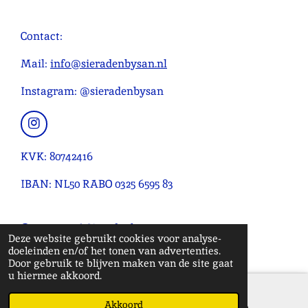
m
e
e
e
e
e
i
m
r
r
r
r
r
n
Contact:
e
r
r
r
r
g
n
e
e
e
e
:
Mail:
info@sieradenbysan.nl
n
n
n
n
4
Instagram: @sieradenbysan
.
0
9
I
n
0
s
KVK: 80742416
9
t
0
a
IBAN: NL50 RABO 0325 6595 83
g
9
r
0
a
© 2020 - 2026 Sieradenbysan
9
m
Deze website gebruikt cookies voor analyse-
0
Powered by
JouwWeb
doeleinden en/of het tonen van advertenties.
9
Door gebruik te blijven maken van de site gaat
u hiermee akkoord.
0
9
Akkoord
E-mailadres
Instagram