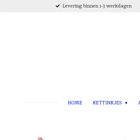
Levering binnen 1-3 werkdagen
Ga
direct
naar
de
hoofdinhoud
HOME
KETTINKJES