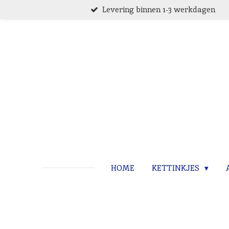
Levering binnen 1-3 werkdagen
Ga
direct
naar
de
hoofdinhoud
HOME
KETTINKJES