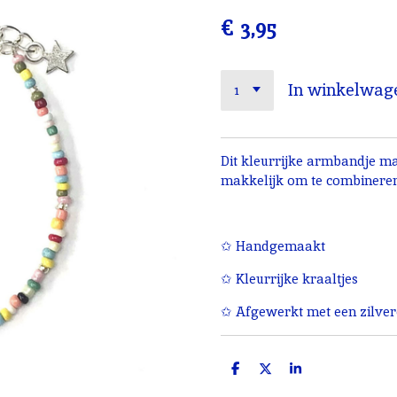
€ 3,95
In winkelwag
Dit kleurrijke armbandje maa
makkelijk om te combinere
✩ Handgemaakt
✩ Kleurrijke kraaltjes
✩ Afgewerkt met een zilver
D
D
S
e
e
h