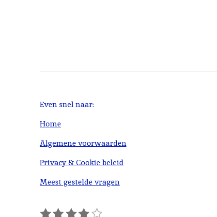
Even snel naar:
Home
Algemene voorwaarden
Privacy & Cookie beleid
Meest gestelde vragen
1
2
3
4
5
S
R