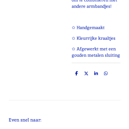
andere armbandjes!
✩ Handgemaakt
✩ Kleurrijke kraaltjes
✩ Afgewerkt met een
gouden metalen sluiting
D
D
S
D
e
e
h
e
l
e
a
l
e
l
r
e
n
e
n
Even snel naar: