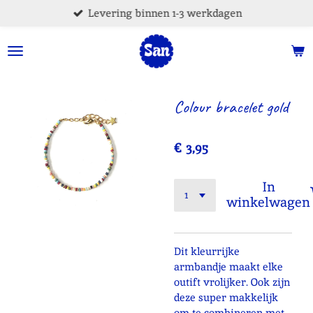
Levering binnen 1-3 werkdagen
Ga
direct
naar
de
hoofdinhoud
Colour bracelet gold
€ 3,95
In
winkelwagen
Dit kleurrijke
armbandje maakt elke
outift vrolijker. Ook zijn
deze super makkelijk
om te combineren met