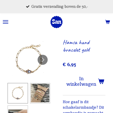
Ga
Gratis verzending boven de 50,-
direct
naar
de
hoofdinhoud
Hamsa hand
bracelet gold
€ 6,95
In
winkelwagen
Hoe gaaf is dit
schakelarmbandje? Dit
armbandje is gemaakt