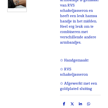
van RVS
schakeljasseron en
heeft een leuk hamsa
handje in het midden.
Heel erg leuk om te
combineren met
verschillende andere
armbandjes.
✩ Handgemaakt
✩ RVS
schakeljasseron
✩ Afgewerkt met een
goldplated sluiting
D
D
S
D