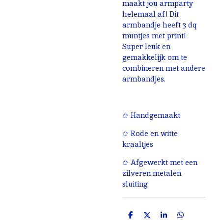
maakt jou armparty
helemaal af! Dit
armbandje heeft 3 dq
muntjes met print!
Super leuk en
gemakkelijk om te
combineren met andere
armbandjes.
✩ Handgemaakt
✩ Rode en witte
kraaltjes
✩ Afgewerkt met een
zilveren metalen
sluiting
D
D
S
D