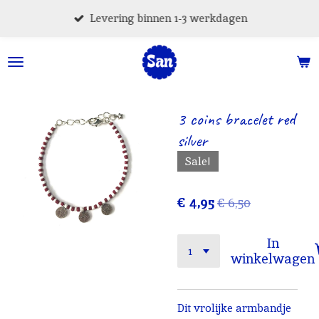
Ga
Levering binnen 1-3 werkdagen
direct
naar
de
hoofdinhoud
3 coins bracelet red
silver
Sale!
€ 4,95
€ 6,50
In
winkelwagen
Dit vrolijke armbandje