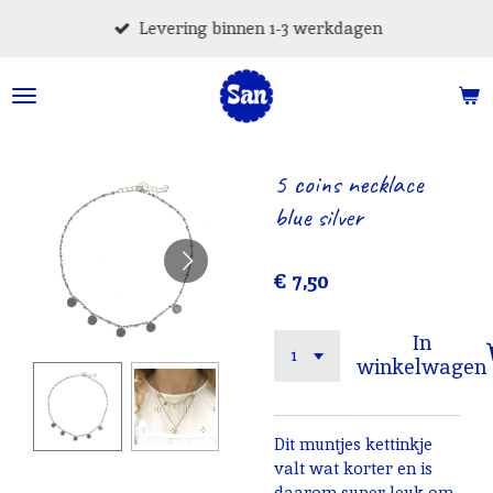
Ga
Levering binnen 1-3 werkdagen
direct
naar
de
hoofdinhoud
5 coins necklace
blue silver
€ 7,50
In
winkelwagen
Dit muntjes kettinkje
valt wat korter en is
daarom super leuk om