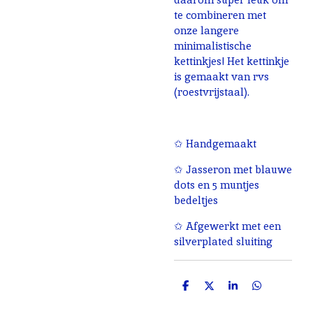
te combineren met
onze langere
minimalistische
kettinkjes! Het kettinkje
is gemaakt van rvs
(roestvrijstaal).
✩ Handgemaakt
✩ Jasseron met blauwe
dots en 5 muntjes
bedeltjes
✩ Afgewerkt met een
silverplated sluiting
D
D
S
D
e
e
h
e
l
e
a
l