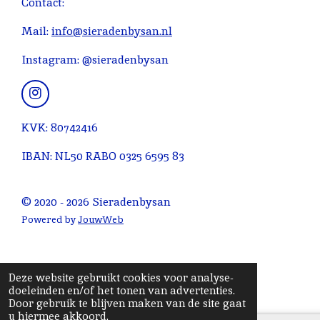
Contact:
e
r
r
r
r
g
n
e
e
e
e
:
Mail:
info@sieradenbysan.nl
n
n
n
n
4
Instagram: @sieradenbysan
.
0
9
I
n
0
s
KVK: 80742416
9
t
0
a
IBAN: NL50 RABO 0325 6595 83
g
9
r
0
a
© 2020 - 2026 Sieradenbysan
9
m
0
Powered by
JouwWeb
9
0
9
Deze website gebruikt cookies voor analyse-
1
doeleinden en/of het tonen van advertenties.
Door gebruik te blijven maken van de site gaat
s
u hiermee akkoord.