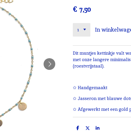
€ 7,50
In winkelwag
Dit muntjes kettinkje valt 
met onze langere minimalist
(roestvrijstaal).
✩ Handgemaakt
✩ Jasseron met blauwe dots
✩ Afgewerkt met een gold pl
D
D
S