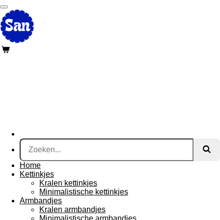
Ga
direct
naar
de
hoofdinhoud
Home
Kettinkjes
Kralen kettinkjes
Minimalistische kettinkjes
Armbandjes
Kralen armbandjes
Minimalistische armbandjes