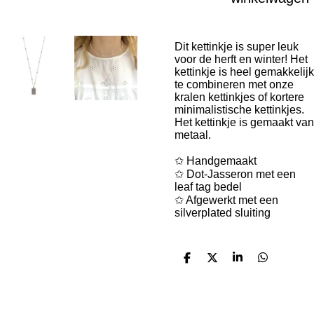
Dit kettinkje is super leuk
voor de herft en winter! Het
kettinkje is heel gemakkelijk
te combineren met onze
kralen kettinkjes of kortere
minimalistische kettinkjes.
Het kettinkje is gemaakt van
metaal.
✩ Handgemaakt
✩ Dot-Jasseron met een
leaf tag bedel
✩ Afgewerkt met een
silverplated sluiting
D
D
S
D
e
e
h
e
l
e
a
l
e
l
r
e
n
e
n