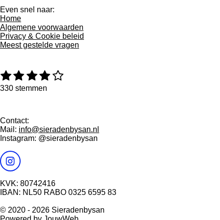
Even snel naar:
Home
Algemene voorwaarden
Privacy & Cookie beleid
Meest gestelde vragen
1
2
3
4
5
R
S
a
t
s
s
s
s
s
330 stemmen
t
e
t
t
t
t
t
i
m
e
e
e
e
e
n
m
g
e
r
r
r
r
r
Contact:
:
n
Mail:
info@sieradenbysan.nl
r
r
r
r
4
Instagram: @sieradenbysan
e
e
e
e
.
0
n
n
n
n
9
I
0
n
9
KVK: 80742416
s
0
IBAN: NL50 RABO 0325 6595 83
t
9
a
0
© 2020 - 2026 Sieradenbysan
g
9
Powered by
JouwWeb