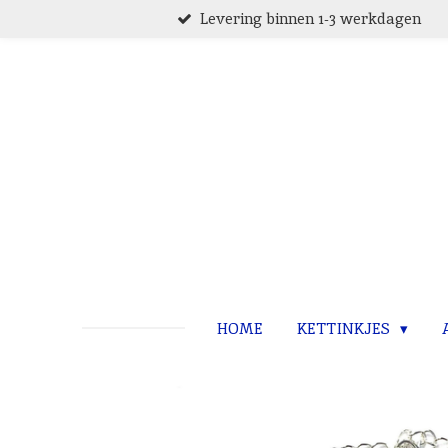
Levering binnen 1-3 werkdagen
Ga
direct
naar
de
hoofdinhoud
HOME
KETTINKJES