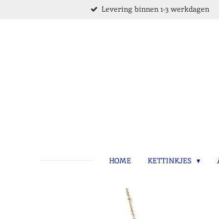
Levering binnen 1-3 werkdagen
Ga
direct
naar
de
hoofdinhoud
HOME
KETTINKJES