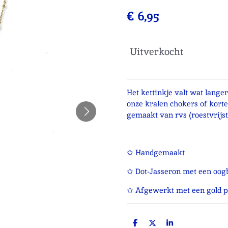
€ 6,95
Uitverkocht
Het kettinkje valt wat lang
onze kralen chokers of korte
gemaakt van rvs (roestvrijst
✩ Handgemaakt
✩ Dot-Jasseron met een oog
✩ Afgewerkt met een gold pl
D
D
S