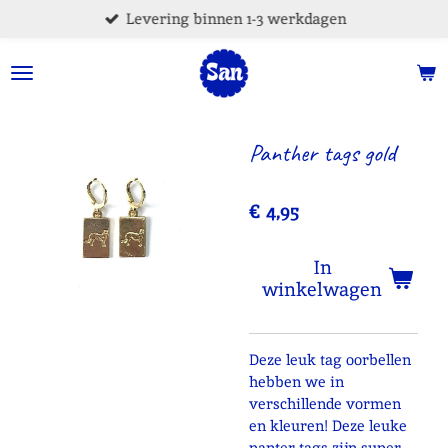
Levering binnen 1-3 werkdagen
Ga
direct
naar
de
hoofdinhoud
Panther tags gold
€ 4,95
In
winkelwagen
Deze leuk tag oorbellen
hebben we in
verschillende vormen
en kleuren! Deze leuke
panter tags zijn super