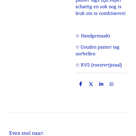
schattig en ook nog is
leuk om te combineren!
✩ Handgemaakt
✩ Gouden panter tag
oorbellen
✩ RVS (roestvrijstaal)
D
D
S
D
e
e
h
e
l
e
a
l
e
l
r
e
n
e
n
Even snel naar: