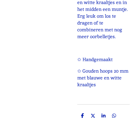
en witte kraaltjes en in
het midden een muntje.
Erg leuk om los te
dragen of te
combineren met nog
meer oorbelletjes.
✩ Handgemaakt
✩ Gouden hoops 20 mm
met blauwe en witte
kraaltjes
D
D
S
D
e
e
h
e
l
e
a
l
e
l
r
e
n
e
n