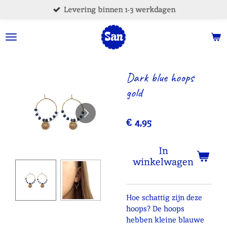
Levering binnen 1-3 werkdagen
Ga
direct
naar
de
hoofdinhoud
Dark blue hoops
gold
€ 4,95
In
winkelwagen
Hoe schattig zijn deze
hoops? De hoops
hebben kleine blauwe