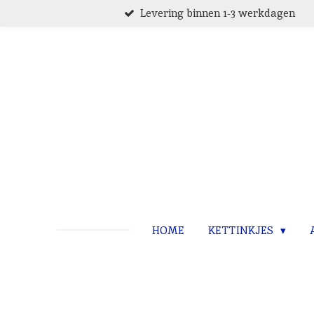
Levering binnen 1-3 werkdagen
Ga
direct
naar
de
hoofdinhoud
HOME
KETTINKJES