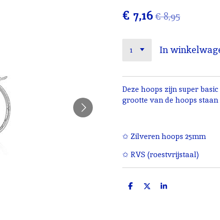
€ 7,16
€ 8,95
In winkelwag
Deze hoops zijn super basi
grootte van de hoops staan z
✩ Zilveren hoops 25mm
✩ RVS (roestvrijstaal)
D
D
S
e
e
h
l
e
a
e
l
r
n
e