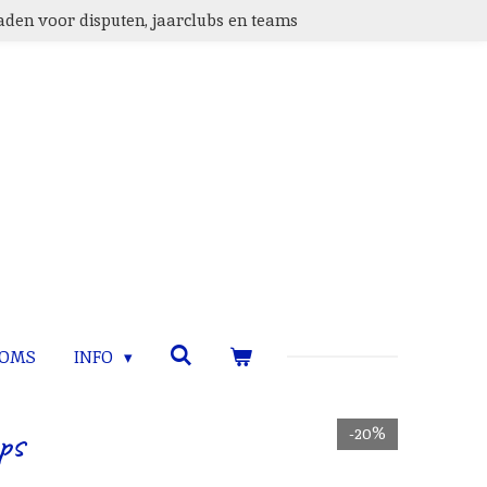
den voor disputen, jaarclubs en teams
TOMS
INFO
ps
-20%