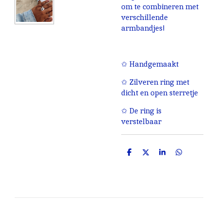
om te combineren met
verschillende
armbandjes!
✩ Handgemaakt
✩ Zilveren ring met
dicht en open sterretje
✩ De ring is
verstelbaar
D
D
S
D
e
e
h
e
l
e
a
l
e
l
r
e
n
e
n