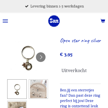
Ga
Levering binnen 1-3 werkdagen
direct
naar
de
hoofdinhoud
Open star ring silver
€ 3,95
Uitverkocht
Ben jij een sterretjes
fan? Dan past deze ring
perfect bij jou! Deze
ring is ontzettend leuk