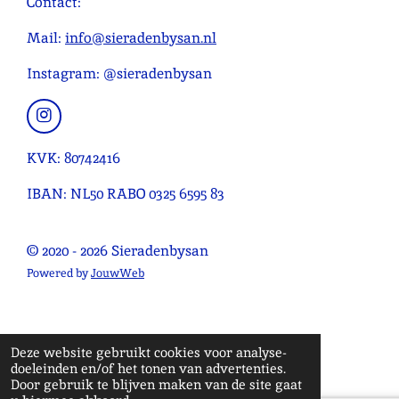
Contact:
e
r
r
r
r
g
n
e
e
e
e
:
Mail:
info@sieradenbysan.nl
n
n
n
n
4
Instagram: @sieradenbysan
.
0
9
I
n
0
s
KVK: 80742416
9
t
0
a
IBAN: NL50 RABO 0325 6595 83
g
9
r
0
a
© 2020 - 2026 Sieradenbysan
9
m
0
Powered by
JouwWeb
9
0
9
Deze website gebruikt cookies voor analyse-
1
doeleinden en/of het tonen van advertenties.
s
Door gebruik te blijven maken van de site gaat