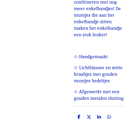
combineren met nog
meer enkelbandjes! De
muntjes die aan het
enkelbandje zitten
maken het enkelbandje
een stuk leuker!
✩ Handgemaakt
✩ Lichtblauwe en witte
kraaltjes met gouden
muntjes bedeltjes
✩ Afgewerkt met een
gouden metalen sluiting
D
D
S
D
e
e
h
e
l
e
a
l
e
l
r
e