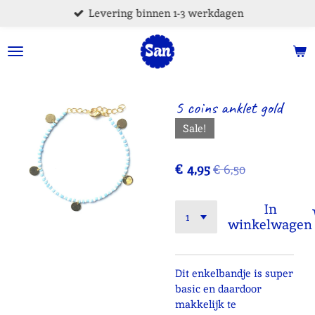
Levering binnen 1-3 werkdagen
Ga
direct
naar
de
hoofdinhoud
5 coins anklet gold
Sale!
€ 4,95
€ 6,50
In
winkelwagen
Dit enkelbandje is super
basic en daardoor
makkelijk te