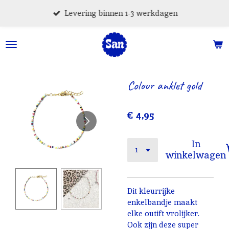
Ga
Levering binnen 1-3 werkdagen
direct
naar
de
hoofdinhoud
Colour anklet gold
€ 4,95
In
winkelwagen
Dit kleurrijke
enkelbandje maakt
elke outift vrolijker.
Ook zijn deze super