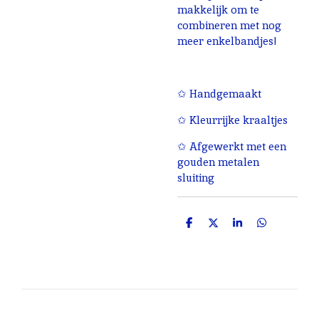
makkelijk om te
combineren met nog
meer enkelbandjes!
✩ Handgemaakt
✩ Kleurrijke kraaltjes
✩ Afgewerkt met een
gouden metalen
sluiting
D
D
S
D
e
e
h
e
l
e
a
l
e
l
r
e
n
e
n