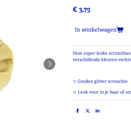
€ 3,75
In winkelwagen
Deze super leuke scrunchies b
verschillende kleuren verkri
✩ Gouden glitter scrunchie
✩ Leuk voor in je haar of o
D
D
S
e
e
h
l
e
a
e
l
r
n
e