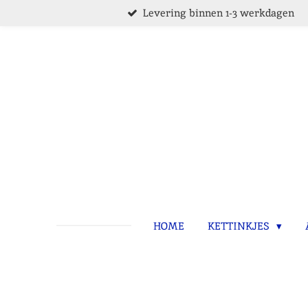
Levering binnen 1-3 werkdagen
Ga
direct
naar
de
hoofdinhoud
HOME
KETTINKJES