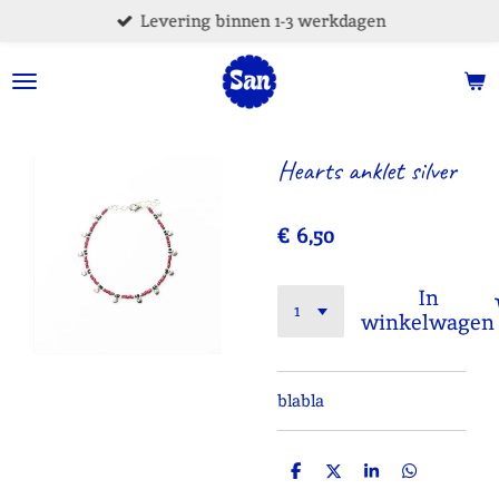
Levering binnen 1-3 werkdagen
Ga
direct
naar
de
hoofdinhoud
Hearts anklet silver
€ 6,50
In
winkelwagen
blabla
D
D
S
D
e
e
h
e