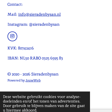
r
r
r
r
r
n
Contact:
e
r
r
r
r
g
n
e
e
e
e
:
Mail:
info@sieradenbysan.nl
n
n
n
n
4
Instagram: @sieradenbysan
.
0
9
I
n
0
s
KVK: 80742416
9
t
0
a
IBAN: NL50 RABO 0325 6595 83
g
9
r
0
a
© 2020 - 2026 Sieradenbysan
9
m
0
Powered by
JouwWeb
9
0
Deze website gebruikt cookies voor analyse-
9
doeleinden en/of het tonen van advertenties.
1
Door gebruik te blijven maken van de site gaat
s
u hiermee akkoord.