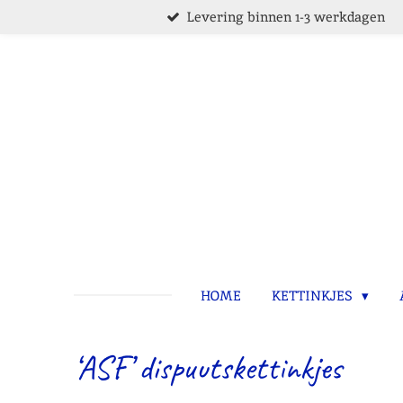
Levering binnen 1-3 werkdagen
Ga
direct
naar
de
hoofdinhoud
HOME
KETTINKJES
‘ASF’ dispuutskettinkjes