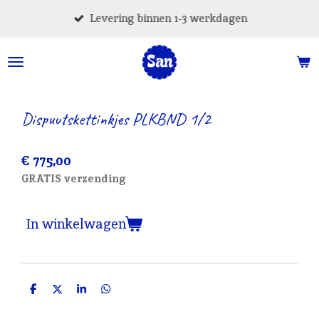
Ga
Levering binnen 1-3 werkdagen
direct
naar
de
hoofdinhoud
Dispuutskettinkjes PLKBND 1/2
€ 775,00
GRATIS verzending
In winkelwagen
D
D
S
D
e
e
h
e
l
e
a
l