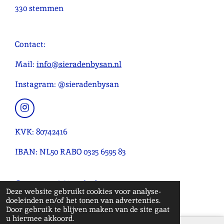
s
s
s
s
s
t
a
330 stemmen
e
t
t
t
t
t
t
m
e
e
e
e
e
i
m
r
r
r
r
r
n
Contact:
e
r
r
r
r
g
n
e
e
e
e
:
Mail:
info@sieradenbysan.nl
n
n
n
n
4
Instagram: @sieradenbysan
.
0
9
I
n
0
s
KVK: 80742416
9
t
0
a
IBAN: NL50 RABO 0325 6595 83
g
9
r
0
a
© 2020 - 2026 Sieradenbysan
9
m
Deze website gebruikt cookies voor analyse-
0
Powered by
JouwWeb
doeleinden en/of het tonen van advertenties.
9
Door gebruik te blijven maken van de site gaat
u hiermee akkoord.
0