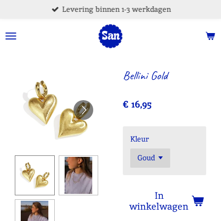
Levering binnen 1-3 werkdagen
Ga
direct
naar
de
hoofdinhoud
Bellini Gold
€ 16,95
Kleur
In
winkelwagen