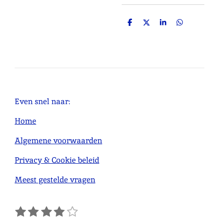
D
D
S
D
e
e
h
e
l
e
a
l
e
l
r
e
n
e
n
Even snel naar:
Home
Algemene voorwaarden
Privacy & Cookie beleid
Meest gestelde vragen
1
2
3
4
5
S
R