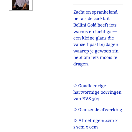
Zacht en sprankelend,
net als de cocktail.
Bellini Gold heeft iets
warms en luchtigs —
een kleine glans die
vanzelf past bij dagen
waarop je gewoon zin
hebt om iets moois te
dragen.
✩ Goudkleurige
hartvormige oorringen
van RVS 304
✩ Glanzende afwerking
✩ Afmetingen: 4cm x
2.7cm x 0cm