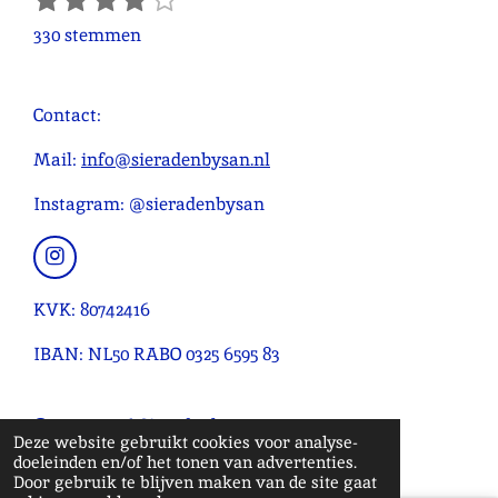
s
s
s
s
s
t
a
330 stemmen
e
t
t
t
t
t
t
m
e
e
e
e
e
i
m
r
r
r
r
r
n
Contact:
e
r
r
r
r
g
n
e
e
e
e
:
Mail:
info@sieradenbysan.nl
n
n
n
n
4
Instagram: @sieradenbysan
.
0
9
I
n
0
s
KVK: 80742416
9
t
0
a
IBAN: NL50 RABO 0325 6595 83
g
9
r
0
a
© 2020 - 2026 Sieradenbysan
9
m
Deze website gebruikt cookies voor analyse-
0
Powered by
JouwWeb
doeleinden en/of het tonen van advertenties.
9
Door gebruik te blijven maken van de site gaat