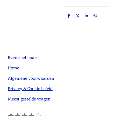
D
D
S
D
e
e
h
e
l
e
a
l
e
l
r
e
n
e
n
Even snel naar:
Home
Algemene voorwaarden
Privacy & Cookie beleid
Meest gestelde vragen
1
2
3
4
5
S
R