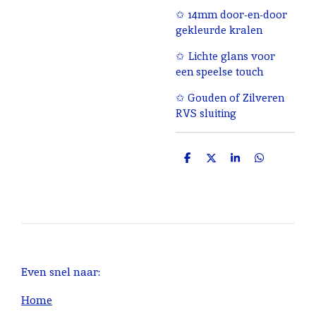
✩ 14mm door-en-door
gekleurde kralen
✩ Lichte glans voor
een speelse touch
✩ Gouden of Zilveren
RVS sluiting
D
D
S
D
e
e
h
e
l
e
a
l
e
l
r
e
n
e
n
Even snel naar:
Home