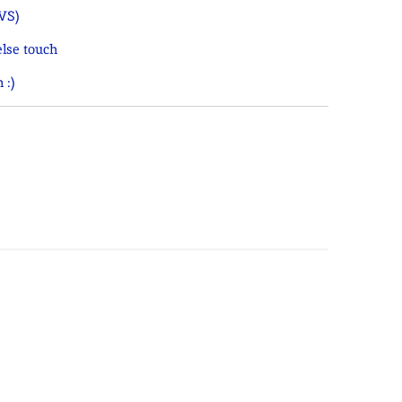
VS)
else touch
 :)