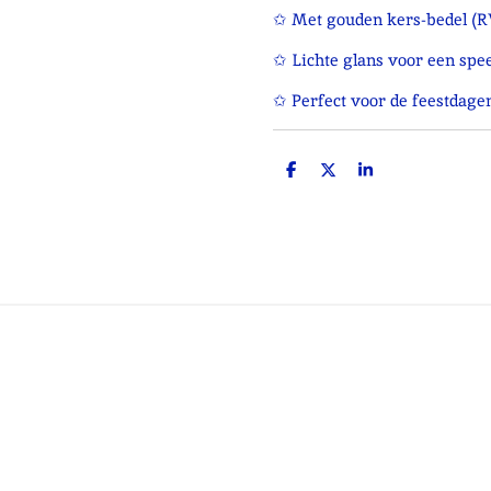
✩ Met gouden kers-bedel (R
✩ Lichte glans voor een spe
✩ Perfect voor de feestdagen
D
D
S
e
e
h
l
e
a
e
l
r
n
e