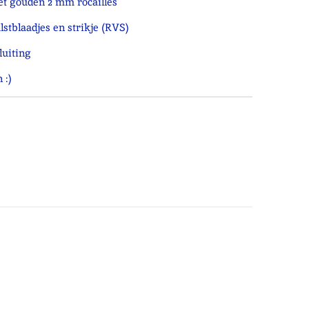
t gouden 2 mm rocailles
stblaadjes en strikje (RVS)
luiting
 :)