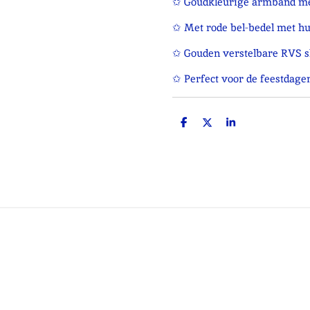
✩ Goudkleurige armband me
✩ Met rode bel‑bedel met hul
✩ Gouden verstelbare RVS s
✩ Perfect voor de feestdagen
D
D
S
e
e
h
l
e
a
e
l
r
n
e