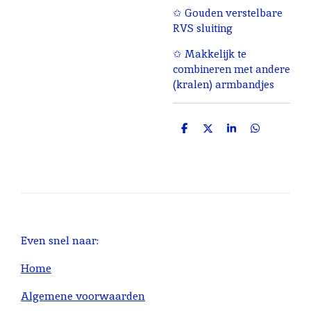
✩ Gouden verstelbare
RVS sluiting
✩ Makkelijk te
combineren met andere
(kralen) armbandjes
D
D
S
D
e
e
h
e
l
e
a
l
e
l
r
e
n
e
n
Even snel naar:
Home
Algemene voorwaarden