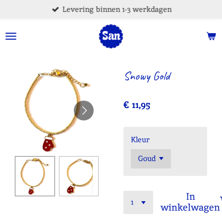
Levering binnen 1-3 werkdagen
Ga
direct
naar
de
hoofdinhoud
Snowy Gold
€ 11,95
Kleur
In
winkelwagen