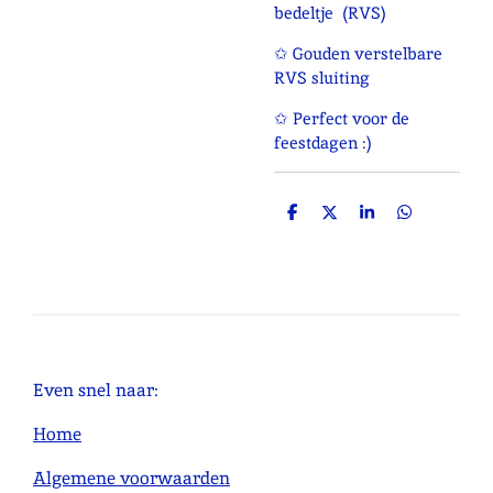
bedeltje (RVS)
✩ Gouden verstelbare
RVS sluiting
✩ Perfect voor de
feestdagen :)
D
D
S
D
e
e
h
e
l
e
a
l
e
l
r
e
n
e
n
Even snel naar:
Home
Algemene voorwaarden