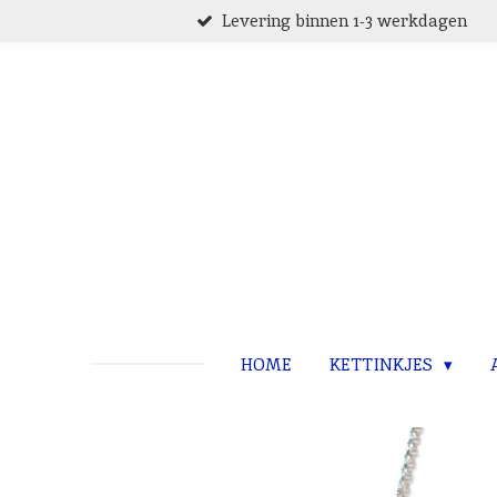
Levering binnen 1-3 werkdagen
Ga
direct
naar
de
hoofdinhoud
HOME
KETTINKJES