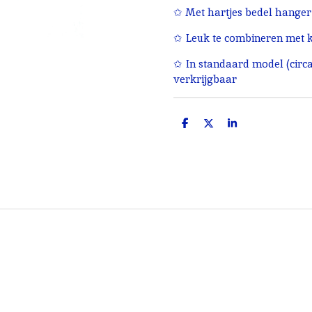
✩ Met hartjes bedel hanger
✩ Leuk te combineren met k
✩ In standaard model (circa
verkrijgbaar
D
D
S
e
e
h
l
e
a
e
l
r
n
e