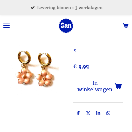
Ga
Levering binnen 1-3 werkdagen
direct
naar
de
hoofdinhoud
x
€ 9,95
In
winkelwagen
D
D
S
D
e
e
h
e
l
e
a
l
e
l
r
e