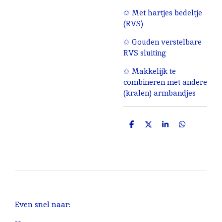
✩ Met hartjes bedeltje
(RVS)
✩ Gouden verstelbare
RVS sluiting
✩ Makkelijk te
combineren met andere
(kralen) armbandjes
D
D
S
D
e
e
h
e
l
e
a
l
e
l
r
e
n
e
n
Even snel naar: