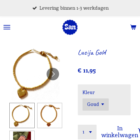
Ga
Levering binnen 1-3 werkdagen
direct
naar
de
hoofdinhoud
Lucija Gold
€ 11,95
Kleur
In
winkelwagen