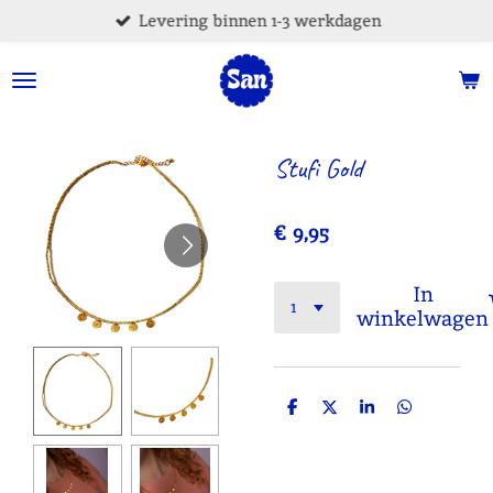
Levering binnen 1-3 werkdagen
Ga
direct
naar
de
hoofdinhoud
Stufi Gold
€ 9,95
In
winkelwagen
D
D
S
D
e
e
h
e
l
e
a
l
e
l
r
e
n
e
n