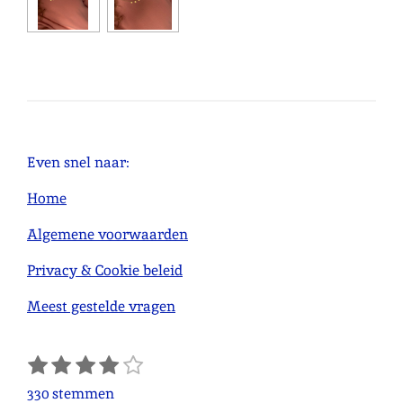
Even snel naar:
Home
Algemene voorwaarden
Privacy & Cookie beleid
Meest gestelde vragen
1
2
3
4
5
S
R
s
s
s
s
s
t
a
330 stemmen
e