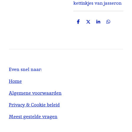
kettinkjes van jasseron
D
D
S
D
e
e
h
e
l
e
a
l
e
l
r
e
n
e
n
Even snel naar:
Home
Algemene voorwaarden
Privacy & Cookie beleid
Meest gestelde vragen