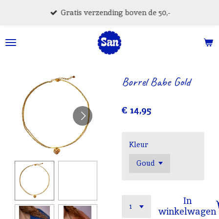
Ga
Gratis verzending boven de 50,-
direct
naar
de
hoofdinhoud
Borrel Babe Gold
€ 14,95
Kleur
In
winkelwagen