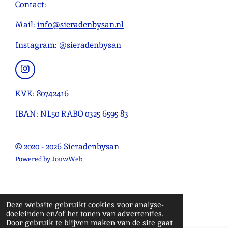
r
r
r
r
r
n
Contact:
e
r
r
r
r
g
n
e
e
e
e
:
Mail:
info@sieradenbysan.nl
n
n
n
n
4
Instagram: @sieradenbysan
.
0
9
I
n
0
s
KVK: 80742416
9
t
0
a
IBAN: NL50 RABO 0325 6595 83
g
9
r
0
a
© 2020 - 2026 Sieradenbysan
9
m
0
Powered by
JouwWeb
9
0
9
Deze website gebruikt cookies voor analyse-
1
doeleinden en/of het tonen van advertenties.
s
Door gebruik te blijven maken van de site gaat