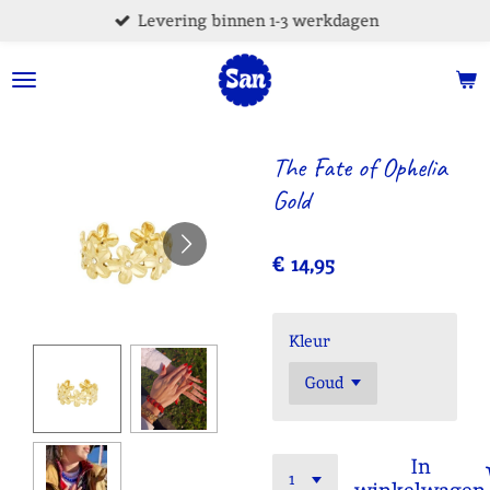
Levering binnen 1-3 werkdagen
Ga
direct
naar
de
hoofdinhoud
The Fate of Ophelia
Gold
€ 14,95
Kleur
In