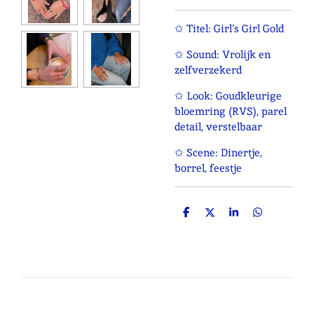
✩ Titel: Girl’s Girl Gold
✩ Sound: Vrolijk en
zelfverzekerd
✩ Look: Goudkleurige
bloemring (RVS), parel
detail, verstelbaar
✩ Scene: Dinertje,
borrel, feestje
D
D
S
D
e
e
h
e
l
e
a
l
e
l
r
e
n
e
n