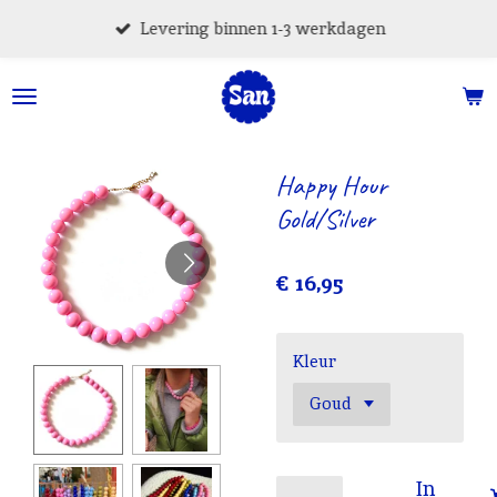
Ga
Levering binnen 1-3 werkdagen
direct
naar
de
hoofdinhoud
Happy Hour
Gold/Silver
€ 16,95
Kleur
In