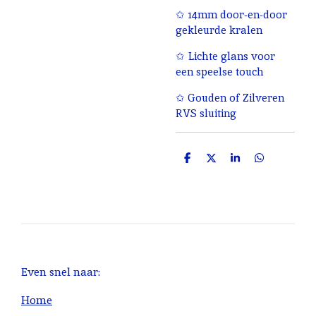
✩ 14mm door-en-door
gekleurde kralen
✩ Lichte glans voor
een speelse touch
✩ Gouden of Zilveren
RVS sluiting
D
D
S
D
e
e
h
e
l
e
a
l
e
l
r
e
n
e
n
Even snel naar:
Home