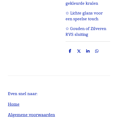
gekleurde kralen
✩ Lichte glans voor
een speelse touch
✩ Gouden of Zilveren
RVS sluiting
D
D
S
D
e
e
h
e
l
e
a
l
e
l
r
e
n
e
n
Even snel naar:
Home
Algemene voorwaarden