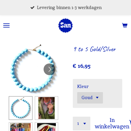
Ga
Levering binnen 1-3 werkdagen
direct
naar
de
hoofdinhoud
9 to 5 Gold/Silver
€ 16,95
Kleur
In
winkelwagen