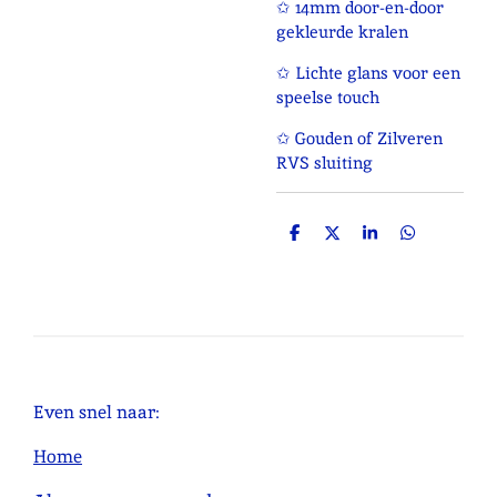
✩ 14mm door-en-door
gekleurde kralen
✩ Lichte glans voor een
speelse touch
✩ Gouden of Zilveren
RVS sluiting
D
D
S
D
e
e
h
e
l
e
a
l
e
l
r
e
n
e
n
Even snel naar:
Home