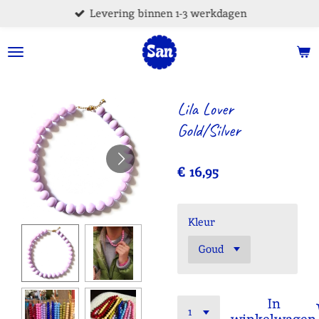
Levering binnen 1-3 werkdagen
Ga
direct
naar
de
hoofdinhoud
Lila Lover
Gold/Silver
€ 16,95
Kleur
In