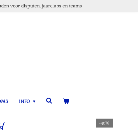
den voor disputen, jaarclubs en teams
OMS
INFO
d
-50%