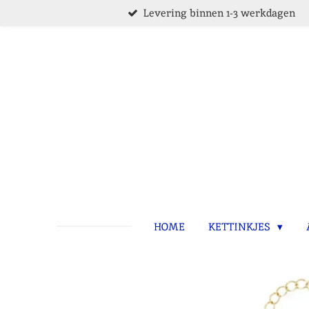
Levering binnen 1-3 werkdagen
Ga
direct
naar
de
hoofdinhoud
HOME
KETTINKJES