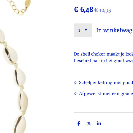
€ 6,48
€ 12,95
In winkelwag
De shell choker maakt je look
beschikbaar in het goud, zwa
✩ Schelpenketting met goud
✩ Afgewerkt met een goude
D
D
S
e
e
h