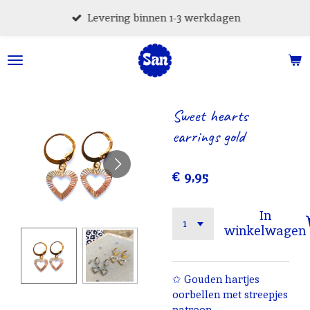
Ga
Levering binnen 1-3 werkdagen
direct
naar
de
hoofdinhoud
Sweet hearts
earrings gold
€ 9,95
In
winkelwagen
✩ Gouden hartjes
oorbellen met streepjes
patroon