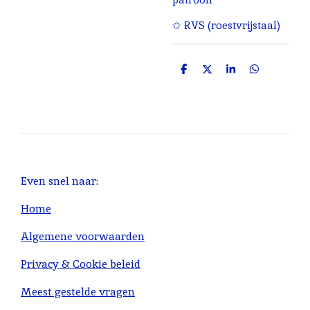
✩ RVS (roestvrijstaal)
D
D
S
D
e
e
h
e
l
e
a
l
e
l
r
e
n
e
n
Even snel naar:
Home
Algemene voorwaarden
Privacy & Cookie beleid
Meest gestelde vragen