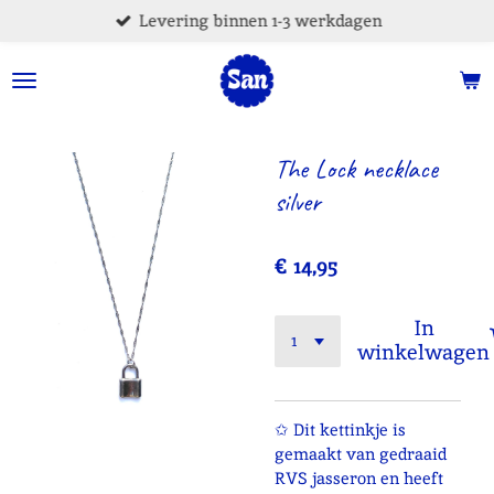
Levering binnen 1-3 werkdagen
Ga
direct
naar
de
hoofdinhoud
The Lock necklace
silver
€ 14,95
In
winkelwagen
✩ Dit kettinkje is
gemaakt van gedraaid
RVS jasseron en heeft