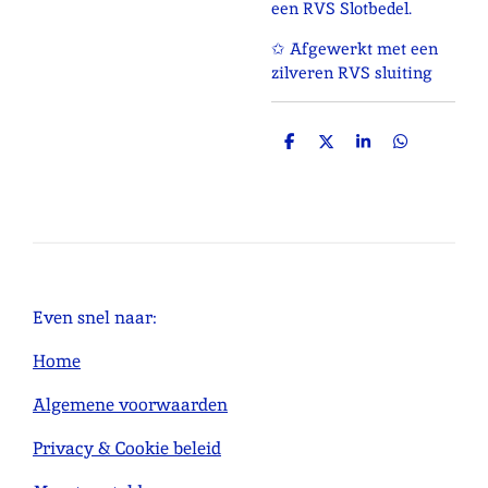
een RVS Slotbedel.
✩ Afgewerkt met een
zilveren RVS sluiting
D
D
S
D
e
e
h
e
l
e
a
l
e
l
r
e
n
e
n
Even snel naar:
Home
Algemene voorwaarden
Privacy & Cookie beleid